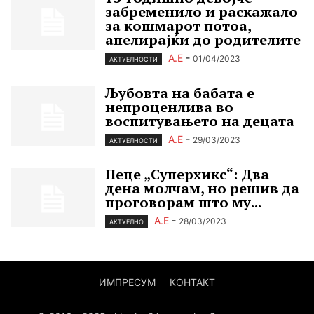
забременило и раскажало
за кошмарот потоа,
апелирајќи до родителите
А.Е
-
01/04/2023
АКТУЕЛНОСТИ
Љубовта на бабата е
непроценлива во
воспитувањето на децата
А.Е
-
29/03/2023
АКТУЕЛНОСТИ
Пеце „Cуперхикс“: Два
дена молчам, но решив да
проговорам што му...
А.Е
-
28/03/2023
АКТУЕЛНО
ИМПРЕСУМ
КОНТАКТ