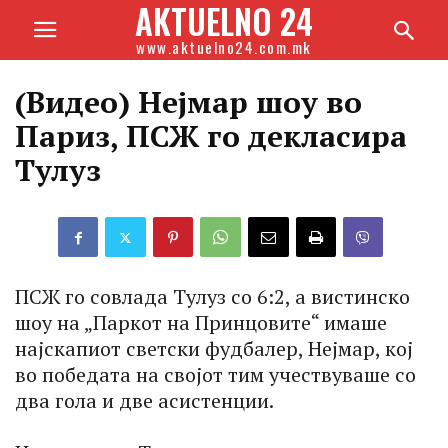
AKTUELNO 24
www.aktuelno24.com.mk
(Видео) Нејмар шоу во
Париз, ПСЖ го декласира
Тулуз
ПСЖ го совлада Тулуз со 6:2, а вистинско
шоу на „Паркот на Принцовите“ имаше
најскапиот светски фудбалер, Нејмар, кој
во победата на својот тим учествуваше со
два гола и две асистенции.