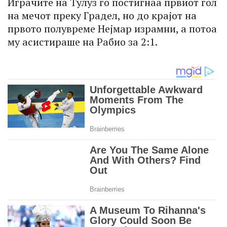
Играчите на Тулуз го постигнаа првиот гол
на мечот преку Градел, но до крајот на
првото полувреме Нејмар израмни, а потоа
му асистираше на Рабио за 2:1.