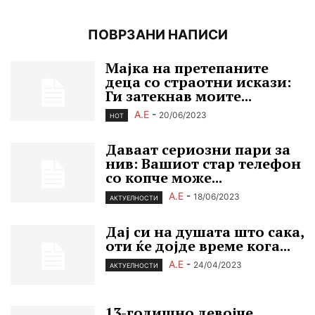
ПОВРЗАНИ НАПИСИ
Мајка на претепаните
деца со страотни искази:
Ги затекнав моите...
А.Е
-
20/06/2023
HOT
Даваат сериозни пари за
нив: Вашиот стар телефон
со копче може...
А.Е
-
18/06/2023
АКТУЕЛНОСТИ
Дај си на душата што сака,
оти ќе дојде време кога...
А.Е
-
24/04/2023
АКТУЕЛНОСТИ
13-годишно девојче