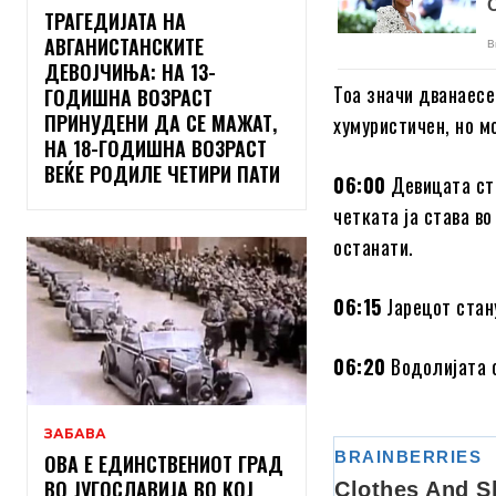
ТРАГЕДИЈАТА НА
АВГАНИСТАНСКИТЕ
ДЕВОЈЧИЊА: НА 13-
Тоа значи дванаесе
ГОДИШНА ВОЗРАСТ
ПРИНУДЕНИ ДА СЕ МАЖАТ,
хумуристичен, но м
НА 18-ГОДИШНА ВОЗРАСТ
ВЕЌЕ РОДИЛЕ ЧЕТИРИ ПАТИ
06:00
Девицата ста
четката ја става в
останати.
06:15
Јарецот стану
06:20
Водолијата о
ЗАБАВА
ОВА Е ЕДИНСТВЕНИОТ ГРАД
ВО ЈУГОСЛАВИЈА ВО КОЈ