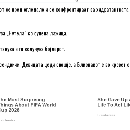
от се пред огледало и се конфронтираат за хидратантната
ва „Нутела“ со супена лажица.
анува и го вклучува бојлерот.
сендвичи, Девицата цеди овошје, а Близнакот е во кревет 