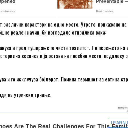
т различни карактери на едно место. Утрото, прикажано на
ошне реален начин, би изгледало отприлика вака:
нува и пред туширање го чисти тоалетот. По перењето на 
о стерилна кесичка и ја остава на посебно место, подалеку 
ва и го исклучува бојлерот. Помина терминот за евтина стр
ди на утринско трчање.