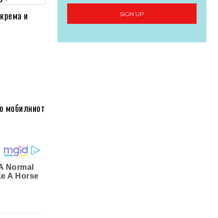
 крема и
SIGN UP
со мобилниот