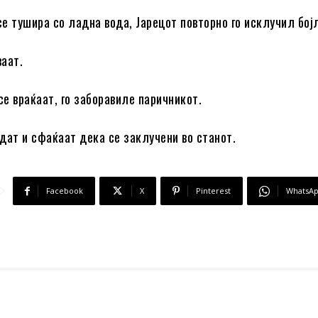
е тушира со ладна вода, Јарецот повторно го исклучил бој
аат.
е враќаат, го заборавиле паричникот.
дат и сфаќаат дека се заклучени во станот.
Facebook
X
Pinterest
WhatsA