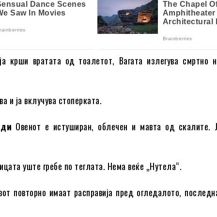
ја крши вратата од тоалетот, Вагата излегува смртно н
а и ја вклучува стоперката.
нди
Овенот е истуширан, облечен и мавта од скалите. Ј
цата уште гребе по теглата. Нема веќе „Нутела“.
от повторно имаат расправија пред огледалото, последн