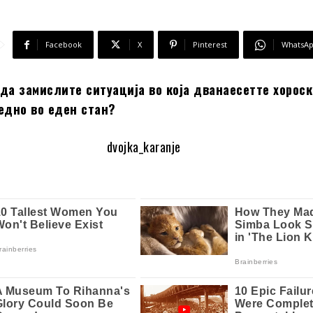
Facebook
X
Pinterest
WhatsA
да замислите ситуација во која дванаесетте хорос
едно во еден стан?