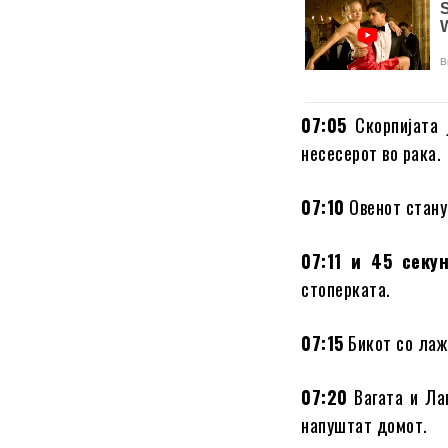
07:05
Скорпијата 
несесерот во рака.
07:10
Овенот станув
07:11 и 45 секу
стоперката.
07:15
Бикот со лажи
07:20
Вагата и Лав
напуштат домот.