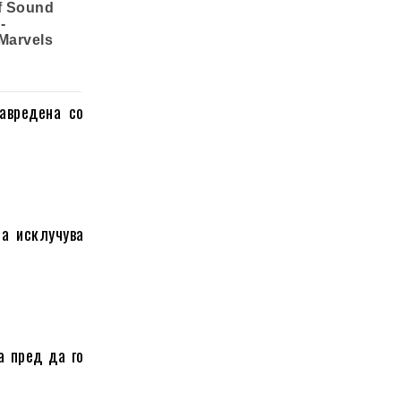
авредена со
а исклучува
а пред да го